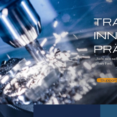
TR
IN
PR
„Suche nicht nac
(Henry Ford)
Suppor