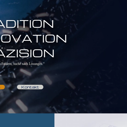
ADITION
NOVATION
ÄZISION
h Fehlern, suche nach Lösungen.“
t
Kontakt