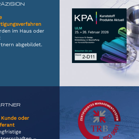
ÄZISION
e
rtigungsverfahren
rden im Haus oder
t
tnern abgebildet.
ARTNER
 Kunde oder
ferant
gfristige
rtnerschaften –