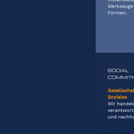
Werkzeuge
Formen.
SOCIAL
COMMIT
Gesellscha
Soziales
Wir handel
verantwort
und nachha