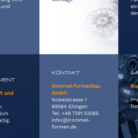
 und
ei
de
KONTAKT
I
MENT
Rommel Formenbau
Ro
GmbH
ft und
Im
Nobelstrasse 1
Da
89584 Ehingen
n
Tel: +49 7391 52085
lich
info(@)rommel-
ltig.
formen.de