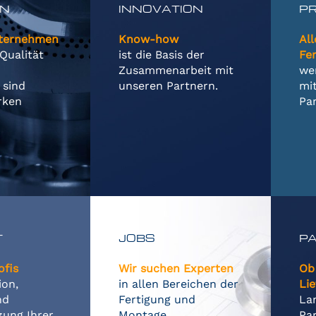
ON
INNOVATION
PR
nternehmen
Know-how
All
Qualität
ist die Basis der
Fe
Zusammenarbeit mit
we
 sind
unseren Partnern.
mi
rken
Par
T
JOBS
P
ofis
Wir suchen Experten
Ob
ion,
in allen Bereichen der
Lie
nd
Fertigung und
Lan
zung Ihrer
Montage
Pa